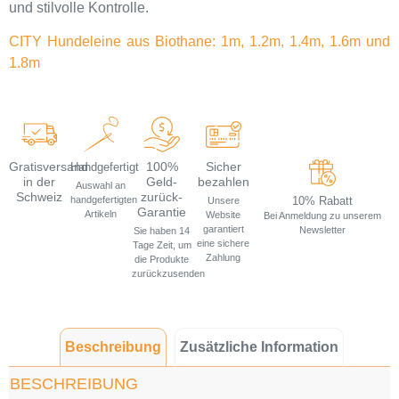
und stilvolle Kontrolle.
CITY Hundeleine aus Biothane: 1m, 1.2m, 1.4m, 1.6m und
1.8m
Gratisversand
100%
Sicher
Handgefertigt
in der
Geld-
bezahlen
Auswahl an
Schweiz
zurück-
handgefertigten
10% Rabatt
Unsere
Garantie
Artikeln
Website
Bei Anmeldung zu unserem
garantiert
Newsletter
Sie haben 14
eine sichere
Tage Zeit, um
Zahlung
die Produkte
zurückzusenden
Beschreibung
Zusätzliche Information
BESCHREIBUNG