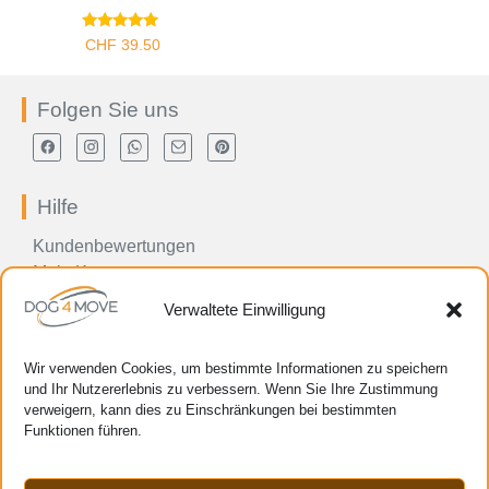
Bewertet
CHF
39.50
mit
5.00
von 5
Folgen Sie uns
Hilfe
Kundenbewertungen
Mein Konto
Kontakt
Verwaltete Einwilligung
Bestellung verfolgen
Newsletter abonnieren
Wir verwenden Cookies, um bestimmte Informationen zu speichern
Häufige Fragen (FAQ)
und Ihr Nutzererlebnis zu verbessern. Wenn Sie Ihre Zustimmung
Was ist Biothane?
verweigern, kann dies zu Einschränkungen bei bestimmten
Über DOG4MOVE
Funktionen führen.