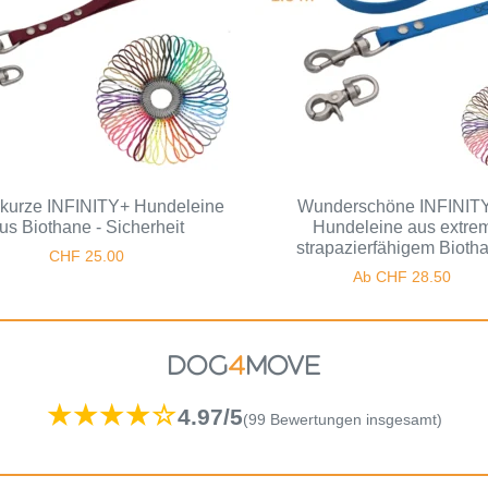
kurze INFINITY+ Hundeleine
Wunderschöne INFINIT
us Biothane - Sicherheit
Hundeleine aus extre
strapazierfähigem Bioth
CHF
25.00
Ab
CHF
28.50
DOG
4
MOVE
★★★★☆
4.97/5
(99 Bewertungen insgesamt)