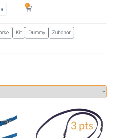
0
FR
arke
Kit
Dummy
Zubehör