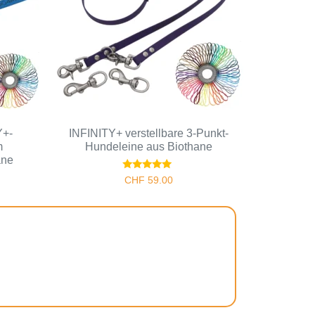
Y+-
INFINITY+ verstellbare 3-Punkt-
m
Hundeleine aus Biothane
ane
Bewertet
CHF
59.00
mit
5.00
von 5