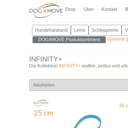
Shop
Über
Kontakt
B
Hundehalsband
Leine
Schleppleine
V
Startseite
DOG4MOVE Produktsortiment
INFINITY+
Die Kollektion
INFINITY+
rostfrei, zeitlos und ul