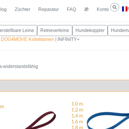
log
Züchter
Reparatur
FAQ
🎁
Konto
erstellbare Leine
Retrieverleine
Hundekoppler
Hundem
|
DOG4MOVE Kollektionen
|
INFINITY+
tra-widerstandsfähig