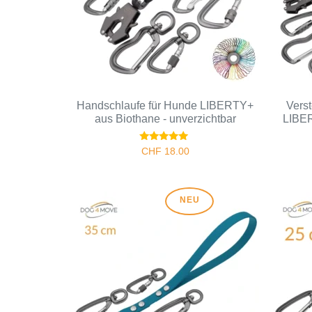
Handschlaufe für Hunde LIBERTY+
Vers
aus Biothane - unverzichtbar
LIBER
Bewertet
CHF
18.00
mit
5.00
von 5
NEU