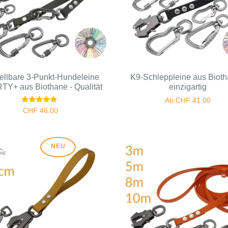
tellbare 3-Punkt-Hundeleine
K9-Schleppleine aus Bioth
TY+ aus Biothane - Qualität
einzigartig
Ab
CHF
41.00
Bewertet
CHF
46.00
mit
5.00
von 5
NEU