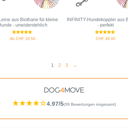
eine aus Biothane für kleine
INFINITY-Hundekoppler aus 
Hunde - unwiderstehlich
- perfekt
Bewertet
Bewertet
Ab
CHF
18.50
CHF
48.00
mit
mit
5.00
5.00
von 5
von 5
1
2
3
→
DOG
4
MOVE
★★★★☆
4.97/5
(99 Bewertungen insgesamt)