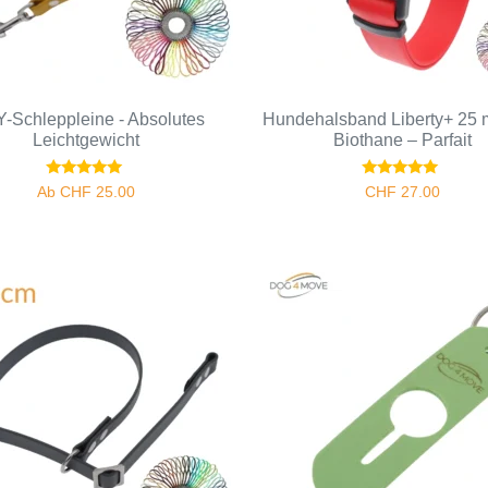
Y-Schleppleine - Absolutes
Hundehalsband Liberty+ 25
Leichtgewicht
Biothane – Parfait
Bewertet
Bewertet
Ab
CHF
25.00
CHF
27.00
mit
mit
5.00
5.00
von 5
von 5