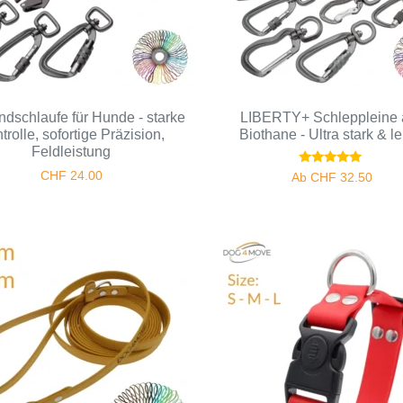
dschlaufe für Hunde - starke
LIBERTY+ Schleppleine 
trolle, sofortige Präzision,
Biothane - Ultra stark & le
Feldleistung
Bewertet
CHF
24.00
Ab
CHF
32.50
mit
5.00
von 5