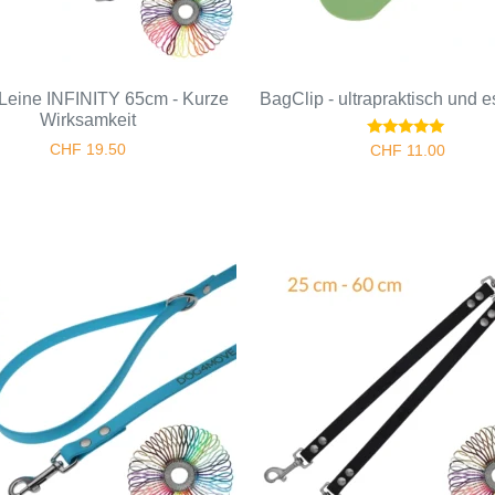
Leine INFINITY 65cm - Kurze
BagClip - ultrapraktisch und e
Wirksamkeit
Bewertet
CHF
19.50
CHF
11.00
mit
5.00
von 5