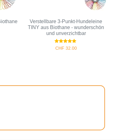
Biothane
Verstellbare 3‑Punkt‑Hundeleine
TINY aus Biothane - wunderschön
und unverzichtbar
Bewertet
CHF
32.00
mit
5.00
von 5