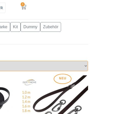
0
FR
arke
Kit
Dummy
Zubehör
NEU