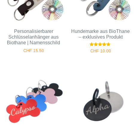
Personalisierbarer
Hundemarke aus BioThane
Schlüsselanhänger aus
– exklusives Produkt
Biothane | Namensschild
Bewertet
CHF
15.50
CHF
10.00
mit
5.00
von 5