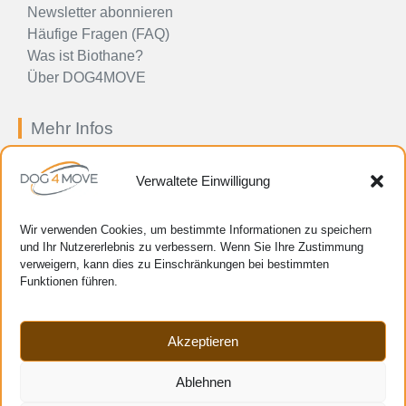
Newsletter abonnieren
Häufige Fragen (FAQ)
Was ist Biothane?
Über DOG4MOVE
Mehr Infos
Impressum
Verwaltete Einwilligung
Allgemeine Geschäftsbedingungen
Preis-, Zahlungs-, Liefer- und
Rücksendebestimmungen
Wir verwenden Cookies, um bestimmte Informationen zu speichern
Datenschutzerklärung
und Ihr Nutzererlebnis zu verbessern. Wenn Sie Ihre Zustimmung
verweigern, kann dies zu Einschränkungen bei bestimmten
Cookie-Richtlinie (EU)
Funktionen führen.
Verwaltung Ihrer persönlichen Daten
HTML-Sitemap
Cookie-Einstellungen verwalten
Akzeptieren
Zahlungsmittel
Ablehnen