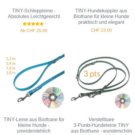
TINY-Schleppleine -
TINY-Hundekoppler aus
Absolutes Leichtgewicht
Biothane für kleine Hunde
praktisch und elegant
Bewertet
CHF
23.00
Ab
CHF
25.00
mit
5.00
von 5
TINY-Leine aus Biothane für
Verstellbare
kleine Hunde -
3‑Punkt‑Hundeleine TINY
unwiderstehlich
aus Biothane - wunderschön