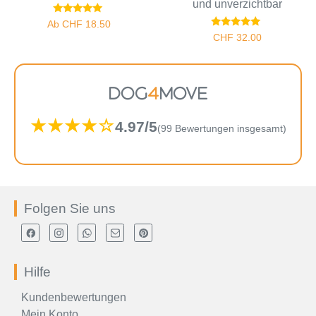
und unverzichtbar
Bewertet
Ab
CHF
18.50
mit
Bewertet
CHF
32.00
5.00
mit
von 5
5.00
von 5
DOG
4
MOVE
★★★★☆
4.97/5
(99 Bewertungen insgesamt)
Folgen Sie uns
Hilfe
Kundenbewertungen
Mein Konto