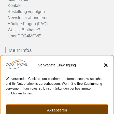
Kontakt
Bestellung verfolgen
Newsletter abonnieren
Häufige Fragen (FAQ)
Was ist Biothane?
Über DOG4MOVE
Mehr Infos
Impressum
Verwaltete Einwilligung
Allgemeine Geschäftsbedingungen
Preis-, Zahlungs-, Liefer- und
Rücksendebestimmungen
Wir verwenden Cookies, um bestimmte Informationen zu speichern
Datenschutzerklärung
und Ihr Nutzererlebnis zu verbessern. Wenn Sie Ihre Zustimmung
verweigern, kann dies zu Einschränkungen bei bestimmten
Cookie-Richtlinie (EU)
Funktionen führen.
Verwaltung Ihrer persönlichen Daten
HTML-Sitemap
Cookie-Einstellungen verwalten
Akzeptieren