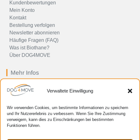
Kundenbewertungen
Mein Konto
Kontakt
Bestellung verfolgen
Newsletter abonnieren
Häufige Fragen (FAQ)
Was ist Biothane?
Über DOG4MOVE
Mehr Infos
Impressum
Verwaltete Einwilligung
Allgemeine Geschäftsbedingungen
Preis-, Zahlungs-, Liefer- und
Rücksendebestimmungen
Wir verwenden Cookies, um bestimmte Informationen zu speichern
Datenschutzerklärung
und Ihr Nutzererlebnis zu verbessern. Wenn Sie Ihre Zustimmung
verweigern, kann dies zu Einschränkungen bei bestimmten
Cookie-Richtlinie (EU)
Funktionen führen.
Verwaltung Ihrer persönlichen Daten
HTML-Sitemap