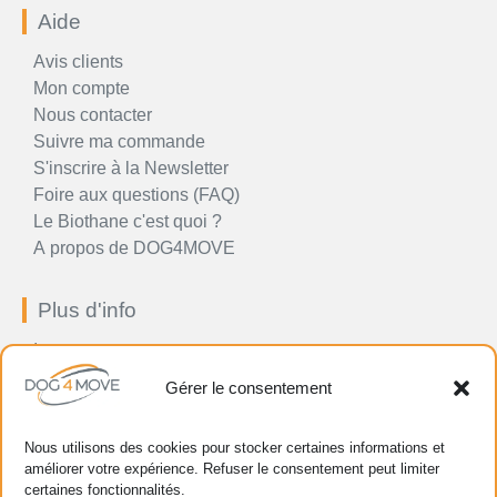
Aide
Avis clients
Mon compte
Nous contacter
Suivre ma commande
S'inscrire à la Newsletter
Foire aux questions (FAQ)
Le Biothane c'est quoi ?
A propos de DOG4MOVE
Plus d'info
Impressum
Conditions générales
Gérer le consentement
Politique en matière prix, paiement, livraison et retour
Politique de confidentialité
Nous utilisons des cookies pour stocker certaines informations et
Politique de cookie (UE)
améliorer votre expérience. Refuser le consentement peut limiter
Gestion de vos données personnelles
certaines fonctionnalités.