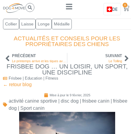
0
DE
Collier
Laisse
Longe
Médaille
ACTUALITÉS ET CONSEILS POUR LES
PROPRIÉTAIRES DES CHIENS
PRÉCÉDENT
SUIVANT
Le printemps arrive et les tiques avec… comment protéger au mieux son chien ?
Le Tolling
FRISBEE DOG … UN LOISIR, UN SPORT,
UNE DISCIPLINE
Frisbee
|
Education
|
Fitness
← retour blog
Mise à jour le 9 février, 2025
activité canine sportive
|
disc dog
|
frisbee canin
|
frisbee
dog
|
Sport canin