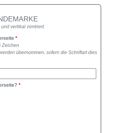
UNDEMARKE
und vertikal zentriert.
erseite
*
6 Zeichen
werden übernommen, sofern die Schriftart dies
derseite?
*