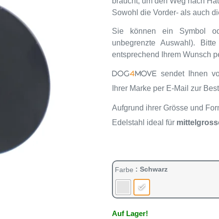
braucht, um den Weg nach Hau
Sowohl die Vorder- als auch d
Sie können ein Symbol ode
unbegrenzte Auswahl). Bitt
entsprechend Ihrem Wunsch p
sendet Ihnen vo
DOG
4
MOVE
Ihrer Marke per E-Mail zur Bes
Aufgrund ihrer Grösse und Fo
Edelstahl ideal für
mittelgros
: Schwarz
Farbe
Auf Lager!