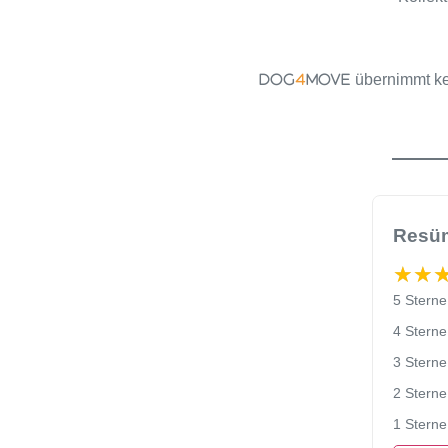
übernimmt ke
DOG
4
MOVE
Resüm
★★
★★
5 Sterne
4 Sterne
3 Sterne
2 Sterne
1 Sterne