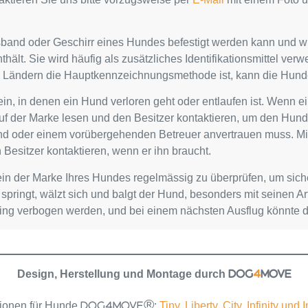
sband oder Geschirr eines Hundes befestigt werden kann und w
ält. Sie wird häufig als zusätzliches Identifikationsmittel ve
n Ländern die Hauptkennzeichnungsmethode ist, kann die Hundem
in, in denen ein Hund verloren geht oder entlaufen ist. Wenn e
 auf der Marke lesen und den Besitzer kontaktieren, um den H
eund oder einem vorübergehenden Betreuer anvertrauen muss. M
 Besitzer kontaktieren, wenn er ihn braucht.
n der Marke Ihres Hundes regelmässig zu überprüfen, um sicher
springt, wälzt sich und balgt der Hund, besonders mit seinen 
Ring verbogen werden, und bei einem nächsten Ausflug könnte 
Design, Herstellung und Montage durch
DOG
4
MOVE
tionen für Hunde
:
Tiny, Liberty, City, Infinity und I
DOG4MOVE®