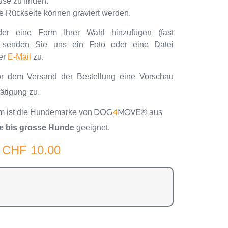
se zu finden.
ie Rückseite können graviert werden.
r eine Form Ihrer Wahl hinzufügen (fast
e senden Sie uns ein Foto oder eine Datei
er
E-Mail
zu.
r dem Versand der Bestellung eine Vorschau
tätigung zu.
rm ist die Hundemarke von
® aus
DOG
4
MOVE
se bis grosse Hunde
geeignet.
CHF
10.00