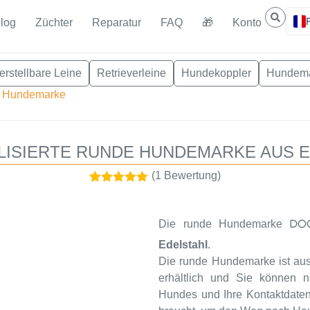
log
Züchter
Reparatur
FAQ
🎁
Konto
erstellbare Leine
Retrieverleine
Hundekoppler
Hundem
|
Hundemarke
ISIERTE RUNDE HUNDEMARKE AUS 
(
1
Bewertung)
Bewertet mit
1
5.00
von 5,
basierend
Die runde Hundemarke
DO
auf
Kundenbewertung
Edelstahl
.
Die runde Hundemarke
ist au
erhältlich und Sie können 
Hundes und Ihre Kontaktdaten 