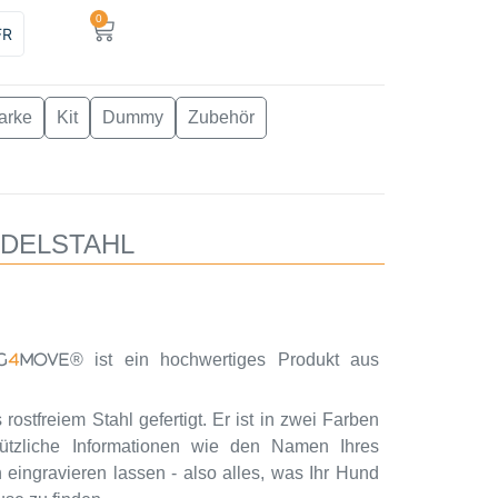
0
FR
arke
Kit
Dummy
Zubehör
EDELSTAHL
® ist ein hochwertiges Produkt aus
G
4
MOVE
s rostfreiem Stahl gefertigt. Er ist in zwei Farben
nützliche Informationen wie den Namen Ihres
eingravieren lassen - also alles, was Ihr Hund