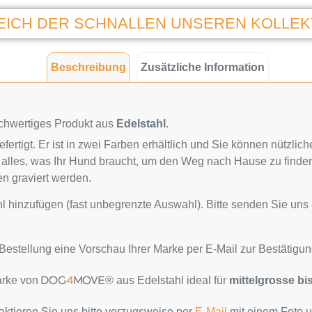
EICH DER SCHNALLEN UNSEREN KOLLEK
Beschreibung
Zusätzliche Information
ochwertiges Produkt aus
Edelstahl
.
 gefertigt. Er ist in zwei Farben erhältlich und Sie können nütz
o alles, was Ihr Hund braucht, um den Weg nach Hause zu finde
n graviert werden.
 hinzufügen (fast unbegrenzte Auswahl). Bitte senden Sie uns 
estellung eine Vorschau Ihrer Marke per E-Mail zur Bestätigun
arke von
® aus Edelstahl ideal für
mittelgrosse b
DOG
4
MOVE
aktieren Sie uns bitte vorzugsweise per
E-Mail
mit einem Foto un