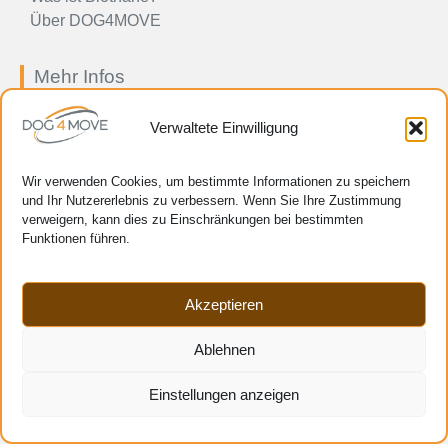
Über DOG4MOVE
Mehr Infos
Impressum
Verwaltete Einwilligung
Allgemeine Geschäftsbedingungen
Preis-, Zahlungs-, Liefer- und
Rücksendebestimmungen
Wir verwenden Cookies, um bestimmte Informationen zu speichern
und Ihr Nutzererlebnis zu verbessern. Wenn Sie Ihre Zustimmung
Datenschutzerklärung
verweigern, kann dies zu Einschränkungen bei bestimmten
Cookie-Richtlinie (EU)
Funktionen führen.
Verwaltung Ihrer persönlichen Daten
HTML-Sitemap
Cookie-Einstellungen verwalten
Akzeptieren
Zahlungsmittel
Ablehnen
Einstellungen anzeigen
Copyright © Alle Rechte vorbehalten 2025 | DOG4MOVE® eingetragenes Warenzeichen