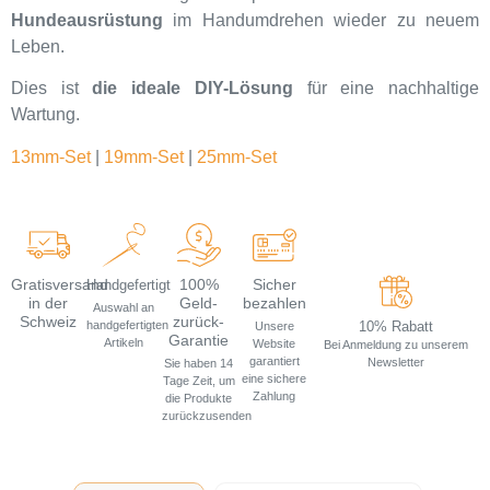
Hundeausrüstung
im Handumdrehen wieder zu neuem
Leben.
Dies ist
die ideale DIY-Lösung
für eine nachhaltige
Wartung.
13mm-Set
|
19mm-Set
|
25mm-Set
Gratisversand
100%
Sicher
Handgefertigt
in der
Geld-
bezahlen
Auswahl an
Schweiz
zurück-
handgefertigten
10% Rabatt
Unsere
Garantie
Artikeln
Website
Bei Anmeldung zu unserem
garantiert
Newsletter
Sie haben 14
eine sichere
Tage Zeit, um
Zahlung
die Produkte
zurückzusenden