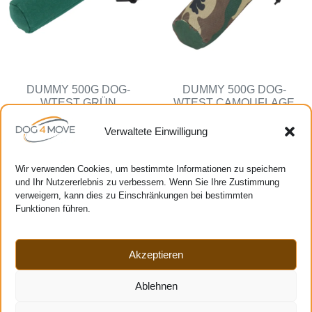
DUMMY 500G DOG-
DUMMY 500G DOG-
WTEST GRÜN
WTEST CAMOUFLAGE
CHF
17.50
CHF
18.50
Verwaltete Einwilligung
Folgen Sie uns
Wir verwenden Cookies, um bestimmte Informationen zu speichern
und Ihr Nutzererlebnis zu verbessern. Wenn Sie Ihre Zustimmung
verweigern, kann dies zu Einschränkungen bei bestimmten
Funktionen führen.
Hilfe
Kundenbewertungen
Akzeptieren
Mein Konto
Kontakt
Ablehnen
Bestellung verfolgen