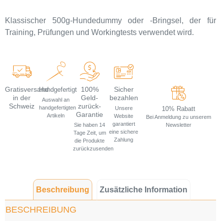
Klassischer 500g-Hundedummy oder -Bringsel, der für
Training, Prüfungen und Workingtests verwendet wird.
Gratisversand
100%
Sicher
Handgefertigt
in der
Geld-
bezahlen
Auswahl an
Schweiz
zurück-
handgefertigten
10% Rabatt
Unsere
Garantie
Artikeln
Website
Bei Anmeldung zu unserem
garantiert
Newsletter
Sie haben 14
eine sichere
Tage Zeit, um
Zahlung
die Produkte
zurückzusenden
Beschreibung
Zusätzliche Information
BESCHREIBUNG