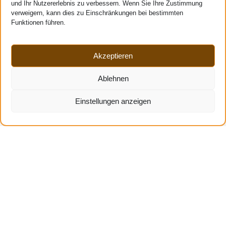
Hilfe
und Ihr Nutzererlebnis zu verbessern. Wenn Sie Ihre Zustimmung
verweigern, kann dies zu Einschränkungen bei bestimmten
Kundenbewertungen
Funktionen führen.
Mein Konto
Kontakt
Akzeptieren
Bestellung verfolgen
Newsletter abonnieren
Ablehnen
Häufige Fragen (FAQ)
Was ist Biothane?
Einstellungen anzeigen
Über DOG4MOVE
Mehr Infos
Impressum
Allgemeine Geschäftsbedingungen
Preis-, Zahlungs-, Liefer- und
Rücksendebestimmungen
Datenschutzerklärung
Cookie-Richtlinie (EU)
Verwaltung Ihrer persönlichen Daten