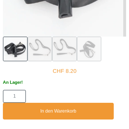
CHF
8.20
An Lager!
In den Warenkorb