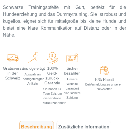
Schwarze Trainingspfeife mit Gurt, perfekt für die
Hundeerziehung und das Dummytraining. Sie ist robust und
kugellos, eignet sich für mittelgroße bis kleine Hunde und
bietet eine klare Kommunikation auf Distanz oder in der
Nähe.
Gratisversand
100%
Sicher
Handgefertigt
in der
Geld-
bezahlen
Auswahl an
Schweiz
zurück-
handgefertigten
10% Rabatt
Unsere
Garantie
Artikeln
Website
Bei Anmeldung zu unserem
garantiert
Newsletter
Sie haben 14
eine sichere
Tage Zeit, um
Zahlung
die Produkte
zurückzusenden
Beschreibung
Zusätzliche Information