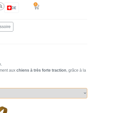
0
DE
ssoire
e.
ement aux
chiens à très forte traction
, grâce à la