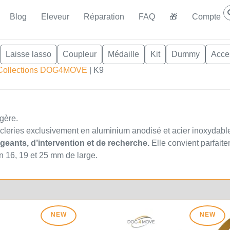
Blog
Eleveur
Réparation
FAQ
🎁
Compte
Laisse lasso
Coupleur
Médaille
Kit
Dummy
Acce
Collections DOG4MOVE
|
K9
égère.
cleries exclusivement en aluminium anodisé et acier inoxydabl
geants, d’intervention et de recherche.
Elle convient parfait
 16, 19 et 25 mm de large.
NEW
NEW