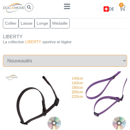
0
DE
Collier
Laisse
Longe
Médaille
LIBERTY
La collection
LIBERTY
sportive et légère