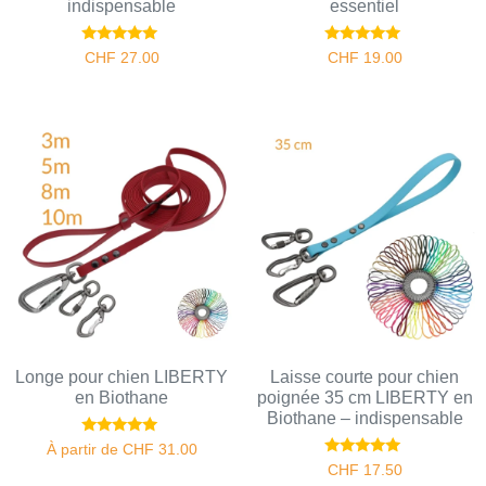
indispensable
essentiel
Note
Note
CHF
27.00
CHF
19.00
5.00
5.00
sur 5
sur 5
Longe pour chien LIBERTY
Laisse courte pour chien
en Biothane
poignée 35 cm LIBERTY en
Biothane – indispensable
Note
À partir de
CHF
31.00
4.78
Note
CHF
17.50
sur 5
5.00