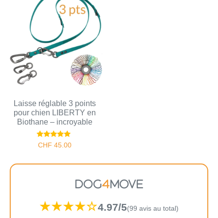
Laisse réglable 3 points
pour chien LIBERTY en
Biothane – incroyable
Note
CHF
45.00
5.00
sur 5
DOG
4
MOVE
★★★★☆
4.97/5
(99 avis au total)