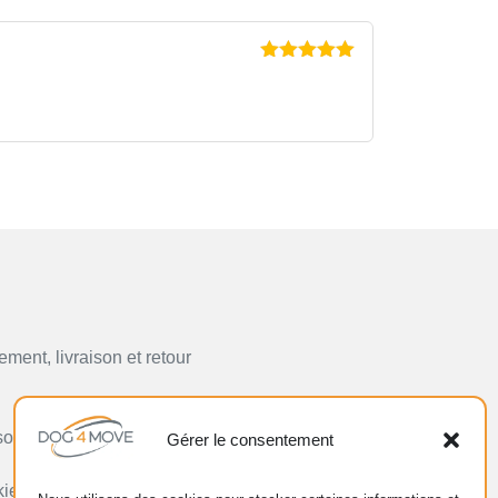
Note
5
sur
5
ement, livraison et retour
sonnelles
Gérer le consentement
ie)