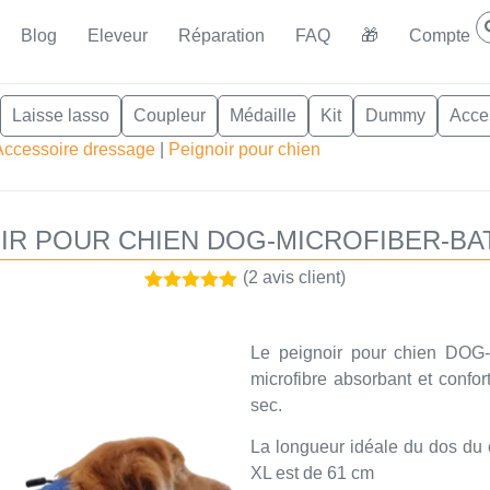
Blog
Eleveur
Réparation
FAQ
🎁
Compte
Laisse lasso
Coupleur
Médaille
Kit
Dummy
Acce
Accessoire dressage
|
Peignoir pour chien
IR POUR CHIEN DOG-MICROFIBER-B
(
2
avis client)
Noté
2
5.00
sur 5
basé sur
Le peignoir pour chien DO
notations
client
microfibre absorbant et confor
sec.
La longueur idéale du dos du ch
XL est de 61 cm