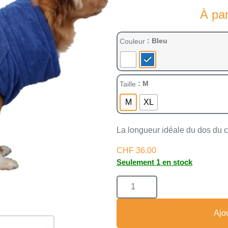
À par
: Bleu
Couleur
: M
Taille
M
XL
La longueur idéale du dos du ch
CHF
36.00
Seulement 1 en stock
Ajo