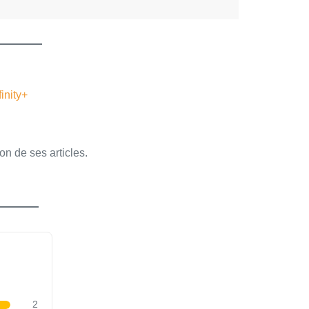
finity+
on de ses articles.
2