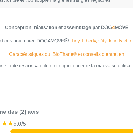
 est ample et trop souple malgré les sangles réglables
Conception, réalisation et assemblage par
DOG
4
MOVE
ctions pour chien
:
Tiny, Liberty, City, Infinity et In
DOG4MOVE®
Caractéristiques du BioThane® et conseils d’entretien
ne toute responsabilité en ce qui concerne la mauvaise utilisati
é des (2) avis
★★★
★★★
5.0/5