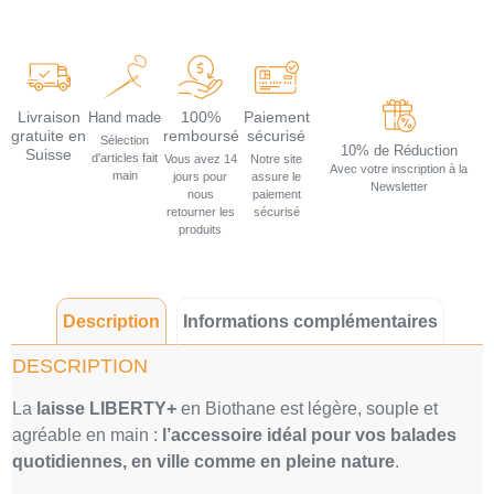
Livraison
100%
Paiement
Hand made
gratuite en
remboursé
sécurisé
Sélection
10% de Réduction
Suisse
d'articles fait
Vous avez 14
Notre site
Avec votre inscription à la
main
jours pour
assure le
Newsletter
nous
paiement
retourner les
sécurisé
produits
Description
Informations complémentaires
DESCRIPTION
La
laisse LIBERTY+
en Biothane est légère, souple et
agréable en main :
l’accessoire idéal pour vos balades
quotidiennes, en ville comme en pleine nature
.