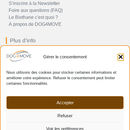
S'inscrire à la Newsletter
Foire aux questions (FAQ)
Le Biothane c'est quoi ?
A propos de DOG4MOVE
Plus d'info
Impressum
Gérer le consentement
Conditions générales
Politique en matière prix, paiement, livraison et retour
Politique de confidentialité
Nous utilisons des cookies pour stocker certaines informations et
améliorer votre expérience. Refuser le consentement peut limiter
Politique de cookie (UE)
certaines fonctionnalités.
Gestion de vos données personnelles
Plan de site HTML
Gérer le consentement (Cookie)
Accepter
Moyens de paiement
Refuser
Voir les préférences