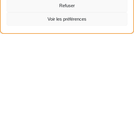
S'inscrire à la Newsletter
Refuser
Foire aux questions (FAQ)
Le Biothane c'est quoi ?
Voir les préférences
A propos de DOG4MOVE
Plus d'info
Impressum
Conditions générales
Politique en matière prix, paiement, livraison et retour
Politique de confidentialité
Politique de cookie (UE)
Gestion de vos données personnelles
Plan de site HTML
Gérer le consentement (Cookie)
Moyens de paiement