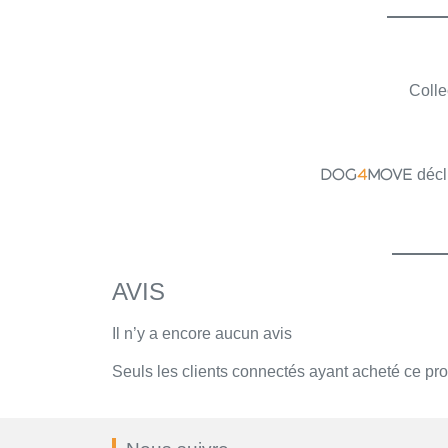
Colle
décli
DOG
4
MOVE
AVIS
Il n’y a encore aucun avis
Seuls les clients connectés ayant acheté ce produ