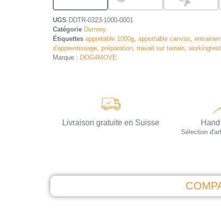
UGS
DDTR-0323-1000-0001
Catégorie
Dummy
Étiquettes
apportable 1000g
,
apportable canvas
,
entraine
d'apprentissage
,
préparation
,
travail sur terrain
,
workingtest
Marque :
DOG4MOVE
Livraison gratuite en Suisse
Hand
Sélection d'art
COMPA