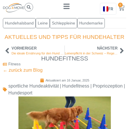
0
FR
Hundehalsband
Leine
Schleppleine
Hundemarke
AKTUELLES UND TIPPS FÜR HUNDEHALTER
VORHERIGER
NÄCHSTER
Die ideale Ernährung für den Hund wählen
Leinenpflicht in der Schweiz – Regeln und kantonale Vorschriften
HUNDEFITNESS
Fitness
← zurück zum Blog
Aktualisiert am 16 Januar, 2025
sportliche Hundeaktivität
|
Hundefitness
|
Propriozeption
|
Hundesport