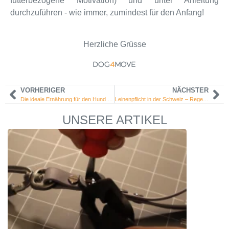
futterbezogene Motivation) und unter Anleitung
durchzuführen - wie immer, zumindest für den Anfang!
Herzliche Grüsse
DOG
4
MOVE
VORHERIGER
NÄCHSTER
Die ideale Ernährung für den Hund wählen
Leinenpflicht in der Schweiz – Regeln und kantonale Vorschriften
UNSERE ARTIKEL