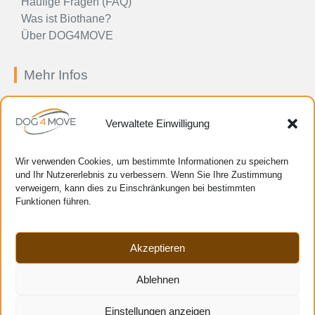
Häufige Fragen (FAQ)
Was ist Biothane?
Über DOG4MOVE
Mehr Infos
Impressum
Allgemeine Geschäftsbedingungen
Verwaltete Einwilligung
Preis-, Zahlungs-, Liefer- und
Rücksendebestimmungen
Wir verwenden Cookies, um bestimmte Informationen zu speichern
Datenschutzerklärung
und Ihr Nutzererlebnis zu verbessern. Wenn Sie Ihre Zustimmung
Cookie-Richtlinie (EU)
verweigern, kann dies zu Einschränkungen bei bestimmten
Verwaltung Ihrer persönlichen Daten
Funktionen führen.
HTML-Sitemap
Cookie-Einstellungen verwalten
Akzeptieren
Zahlungsmittel
Ablehnen
Einstellungen anzeigen