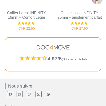
Collier Lasso INFINITY
Collier lasso INFINITY
16mm – Confort Léger
25mm – ajustement parfait
Note
Note
CHF
22.50
CHF
27.50
5.00
5.00
sur 5
sur 5
DOG
4
MOVE
★★★★☆
4.97/5
(99 avis au total)
Nous suivre