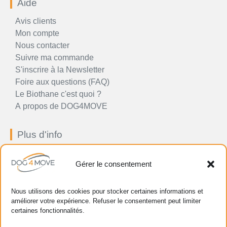
Aide
Avis clients
Mon compte
Nous contacter
Suivre ma commande
S'inscrire à la Newsletter
Foire aux questions (FAQ)
Le Biothane c'est quoi ?
A propos de DOG4MOVE
Plus d'info
Impressum
Gérer le consentement
Conditions générales
Politique en matière prix, paiement, livraison et retour
Politique de confidentialité
Nous utilisons des cookies pour stocker certaines informations et
Politique de cookie (UE)
améliorer votre expérience. Refuser le consentement peut limiter
certaines fonctionnalités.
Gestion de vos données personnelles
Plan de site HTML